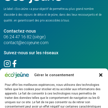
Le label « Eco-Jeûne » a pour objectif de permettre au plus grand nombre
d’accéder à des séjours de détox et de jeûne, dans des lieux ressourçants et de
qualité…en garantissant des prix accessibles à tous.
Contactez-nous
06 24 47 16 82 (siège)
contact@ecojeune.com
Suivez-nous sur les réseaux
Gérer le consentement
Pour recevoir nos dernières actualités, les nouvelles activités, les
nouveaux centres,
Pour offrir les meilleures expériences, nous utilisons des technologies
inscrivez-vous à la newsletter
telles que les cookies pour stocker et/ou accéder aux informations des
appareils. Le fait de consentir à ces technologies nous permettra de
traiter des données telles que le comportement de navigation ou les ID
uniques sur ce site. Le fait de ne pas consentir ou de retirer son
consentement peut avoir un effet négatif sur certaines caractéristiques
Vous n'êtes pas un robot ? 10 + 4 = :