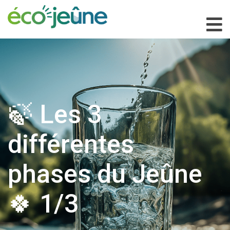
🍃 Les 3
différentes
phases du Jeûne
🍀 1/3